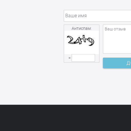
Антиспам:
=
Д