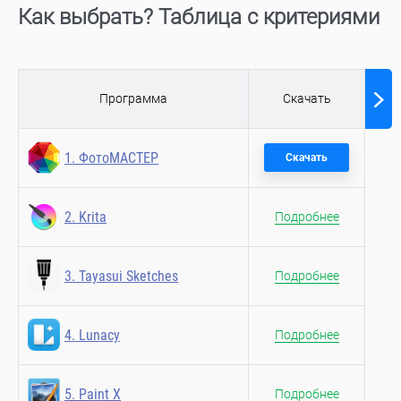
Как выбрать? Таблица с критериями
Кад
Программа
Скачать
пов
1. ФотоМАСТЕР
Скачать
2. Krita
Подробнее
3. Tayasui Sketches
Подробнее
4. Lunacy
Подробнее
5. Paint X
Подробнее